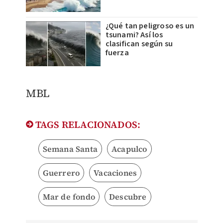
¿Qué tan peligroso es un
tsunami? Así los
clasifican según su
fuerza
MBL
TAGS RELACIONADOS:
Semana Santa
Acapulco
Guerrero
Vacaciones
Mar de fondo
Descubre