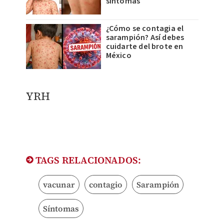
síntomas
¿Cómo se contagia el
sarampión? Así debes
cuidarte del brote en
México
YRH
TAGS RELACIONADOS:
vacunar
contagio
Sarampión
Síntomas