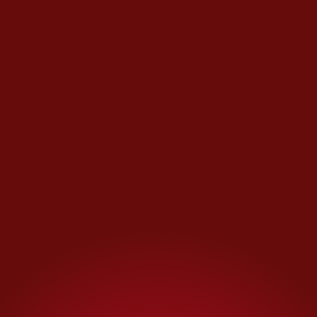
El uso indiscriminado y sin receta de antibióticos
pone en riesgo la salud mundial debido a la
resistencia antimicrobiana, según la OMS | CDC
La primera indicación para
quien haya consumido
fármacos fuera de la fecha
límite recomendada es: no
provocar el vómito, ya que esto
podría ocasionar más daño.
También es recomendable
notificar a alguien de nuestra