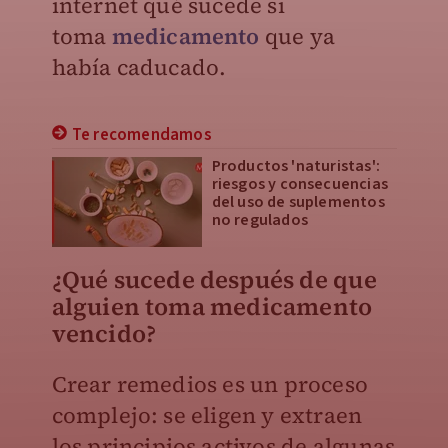
internet qué sucede si
toma
medicamento
que
ya
había caducado.
Te recomendamos
Productos 'naturistas':
riesgos y consecuencias
del uso de suplementos
no regulados
¿Qué sucede después de que
alguien toma medicamento
vencido?
Crear remedios es un proceso
complejo: se eligen y extraen
los principios activos de algunas