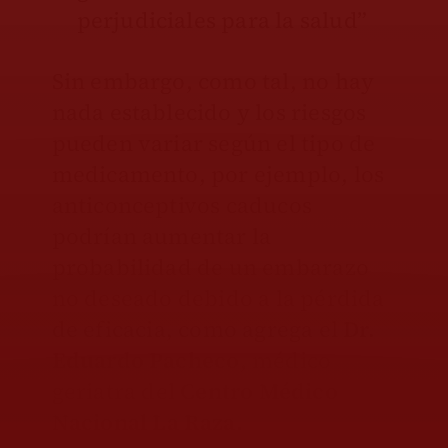
perjudiciales para la salud”
Sin embargo, como tal, no hay
nada establecido y los riesgos
pueden variar según el tipo de
medicamento, por ejemplo, los
anticonceptivos caducos
podrían aumentar la
probabilidad de un embarazo
no deseado
debido a la pérdida
de eficacia
, como agrega el
Dr.
Eduardo Pacheco
, médico
geriatra del
Centro Médico
Nacional La Raza.