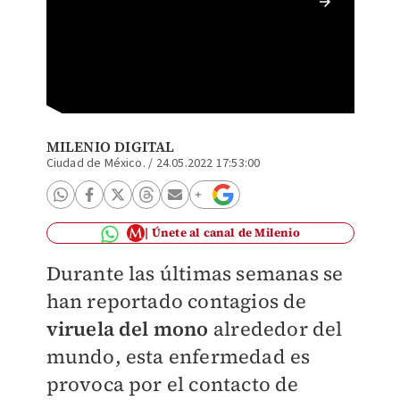
Las pal
Archivo
MILENIO DIGITAL
Ciudad de México.
/
24.05.2022 17:53:00
Únete al canal de Milenio
Durante las últimas semanas se
han reportado contagios de
viruela del mono
alrededor del
mundo, esta enfermedad es
provoca por el contacto de