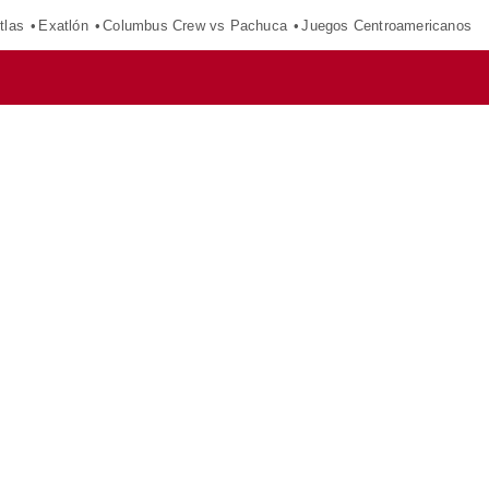
tlas
Exatlón
Columbus Crew vs Pachuca
Juegos Centroamericanos