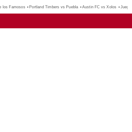
e los Famosos
Portland Timbers vs Puebla
Austin FC vs Xolos
Juego