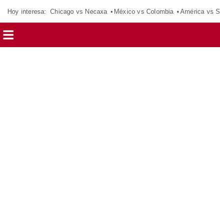
Hoy interesa:
Chicago vs Necaxa
México vs Colombia
América vs S