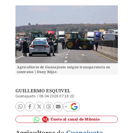
Agricultores de Guanajuato exigen transparencia en
contratos | Dany Béjar.
GUILLERMO ESQUIVEL
Guanajuato
/
08.04.2026 07:18:20
Únete al canal de Milenio
Agricultores
de
Guanajuato