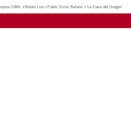
púrpura CdMx
Rubén Lira
Pablo Víctor Balario
‘La Casa del Dragón’