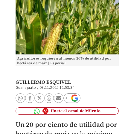
Agricultores requieren al menos 20% de utilidad por
hectárea de maíz | Especial
GUILLERMO ESQUIVEL
Guanajuato
/
08.11.2025 11:53:34
Únete al canal de Milenio
Un
20 por ciento de utilidad por
hectárea de maíz
es lo mínimo