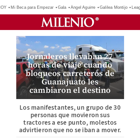
HOY
Mi Beca para Empezar
Gala
Ángel Aguirre
Galilea Montijo
Lea
Jornaleros llevaban 27
horas de viaje cuando
bloqueos carreteros de
Guanajuato les
cambiaron el destino
Los manifestantes, un grupo de 30
personas que movieron sus
tractores a ese punto, molestos
advirtieron que no se iban a mover.