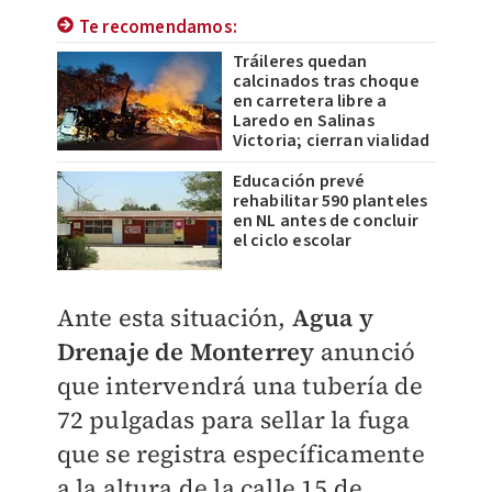
Te recomendamos:
Tráileres quedan
calcinados tras choque
en carretera libre a
Laredo en Salinas
Victoria; cierran vialidad
Educación prevé
rehabilitar 590 planteles
en NL antes de concluir
el ciclo escolar
Ante esta situación,
Agua y
Drenaje de Monterrey
anunció
que intervendrá una tubería de
72 pulgadas para sellar la fuga
que se registra específicamente
a la altura de la calle 15 de