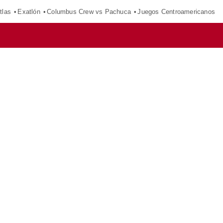
tlas
Exatlón
Columbus Crew vs Pachuca
Juegos Centroamericanos