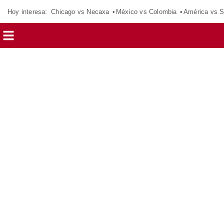
Hoy interesa:
Chicago vs Necaxa
México vs Colombia
América vs S