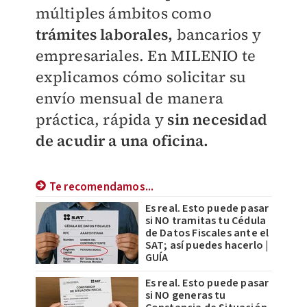
múltiples ámbitos como
trámites laborales,
bancarios y
empresariales. En
MILENIO
te
explicamos cómo solicitar su
envío mensual de manera
práctica, rápida y
sin necesidad
de acudir a una oficina.
Te recomendamos...
Es real. Esto puede pasar
si NO tramitas tu Cédula
de Datos Fiscales ante el
SAT; así puedes hacerlo |
GUÍA
Es real. Esto puede pasar
si NO generas tu