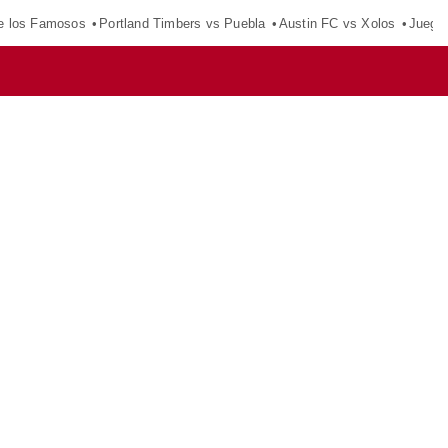
e los Famosos
Portland Timbers vs Puebla
Austin FC vs Xolos
Juego