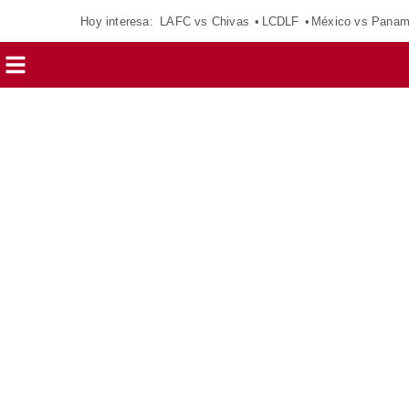
Hoy interesa:
LAFC vs Chivas
LCDLF
México vs Pana