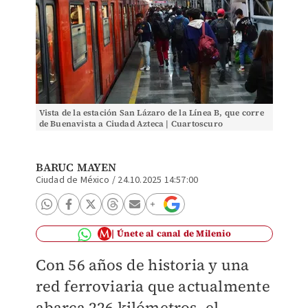
Vista de la estación San Lázaro de la Línea B, que corre
de Buenavista a Ciudad Azteca | Cuartoscuro
BARUC MAYEN
Ciudad de México
/
24.10.2025 14:57:00
Únete al canal de Milenio
Con 56 años de historia y una
red ferroviaria que actualmente
abarca 226 kilómetros, el