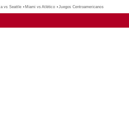
ca vs Seattle
Miami vs Atlético
Juegos Centroamericanos