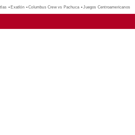
tlas
Exatlón
Columbus Crew vs Pachuca
Juegos Centroamericanos