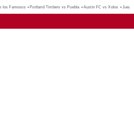
e los Famosos
Portland Timbers vs Puebla
Austin FC vs Xolos
Juego