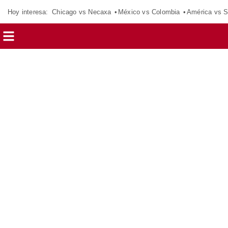
Hoy interesa:
Chicago vs Necaxa
México vs Colombia
América vs S