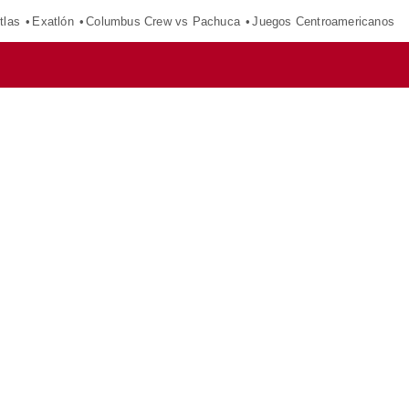
tlas
Exatlón
Columbus Crew vs Pachuca
Juegos Centroamericanos