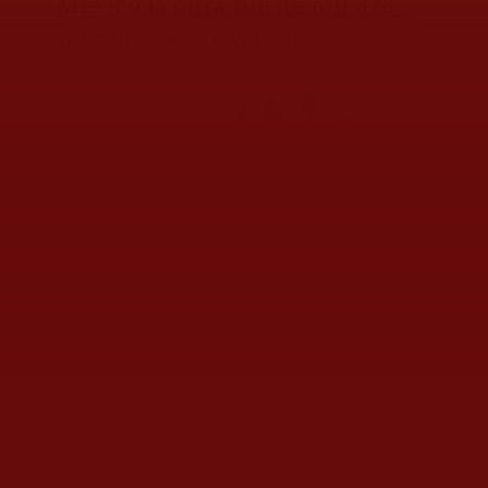
México la cifra fue de mil 378
hombres y 316 mujeres.
Hospitalizaciones por intoxicación aguda por
alcohol en 2025.
A los 13 años, edad promedio
del primer trago en Guanajuato