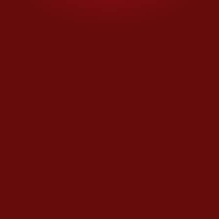
de las cuales cerca de 15 apenas
luchan por alcanzar su primer
año de sobriedad.
“Tenemos un compañero
que lleva 44 años en
Alcohólicos Anónimos, y el
que menos tiempo tiene
apenas unos 12 días de
haber llegado”, compartió.
También reconoció que
han
recibido a menores de 12 y 13
años con problemas serios de