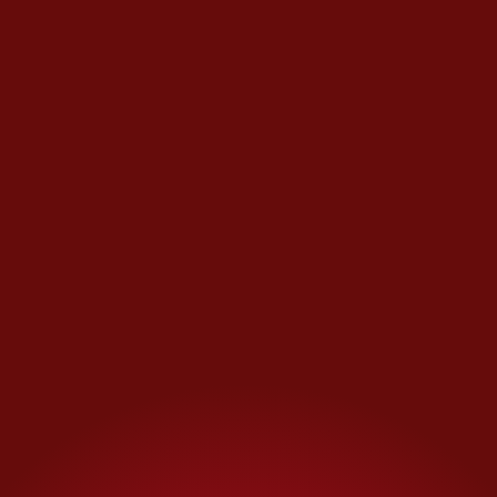
alcoholismo sigue
creciendo; el consumo en
los jóvenes, y a edades cada
vez más tempranas, va en
aumento. Eso no podemos
esconderlo. El alcoholismo
como enfermedad no debe
ocultarse, debe tratarse
como un tema de salud y
buscar ayuda”, dijo.
Reconoció que
enero y febrero
son los meses con mayor
afluencia de personas que