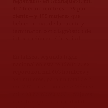
registrados en Guanajuato, mil
917 fueron hombres —79 por
ciento— y 495 mujeres
que
bebieron más de la cuenta y
terminaron con diagnóstico de
intoxicación en el hospital.
En Jalisco, segundo lugar
nacional en esta tendencia, se
reportaron mil 603 hombres y
694 mujeres
, para un total de 2
mil 297. En el Estado de México,
mil 498 hombres y 537 mujeres;
mientras que en la Ciudad de