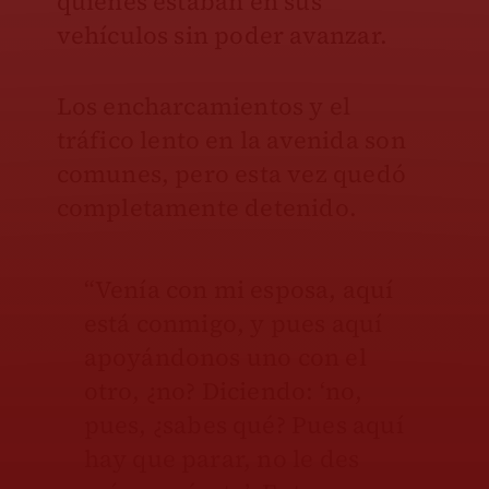
quienes estaban en sus
vehículos sin poder avanzar.
Los encharcamientos y el
tráfico lento en la avenida son
comunes, pero esta vez quedó
completamente detenido.
“Venía con mi esposa, aquí
está conmigo, y pues aquí
apoyándonos uno con el
otro, ¿no? Diciendo: ‘no,
pues, ¿sabes qué? Pues aquí
hay que parar, no le des