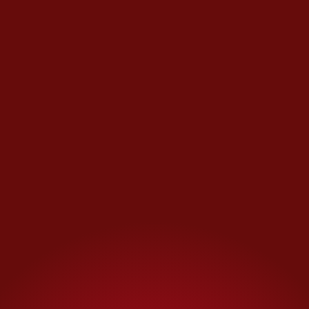
Laura, resignada en su silla,
viendo pasar los coches que
hacen que el agua siga
ingresando a su vivienda.
En algunas avenidas el agua
alcanzó más de un metro de
altura, lo que hizo que también
los negocios lo padecieran.
Uno de ellos fue el de don
Sergio, dueño de una cocina
económica desde hace
varios años, que volvió a