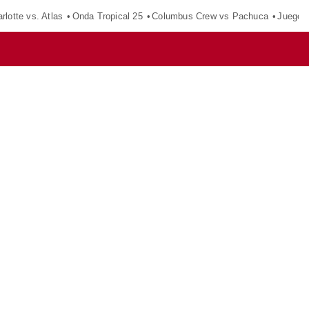
rlotte vs. Atlas
Onda Tropical 25
Columbus Crew vs Pachuca
Juegos