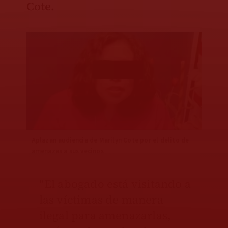
Cote.
Aplazan audiencia de Marilyn Cote por el delito de
amenazas a sus vecinos
“El abogado está visitando a
las víctimas de manera
ilegal para amenazarlas,