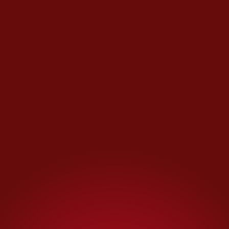
SEP federal tenemos la
responsabilidad de
presentar las denuncias
correspondientes y llegar al
fondo de este asunto”,
afirmó en ese entonces
Eurípides Flores, abogado
de la SEP.
El escándalo escaló hasta
Palacio Nacional
“Este es un tema de fraude,
pero además vinculado con
temas de salud que es muy