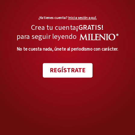
grave, o sea, a aparte de un
tema administrativo es un
¿Ya tienes cuenta?
Inicia sesión aquí.
tema penal… No puede una
Crea tu cuenta
¡GRATIS!
persona ofrecer servicios
para seguir leyendo
de salud, es algo delicado,
cuando no tiene la cédula
No te cuesta nada, únete al periodismo con carácter.
profesional”, afirmó la
presidenta Claudia
REGÍSTRATE
Sheinbaum durante la
mañanera del 14 de
noviembre de 2024.