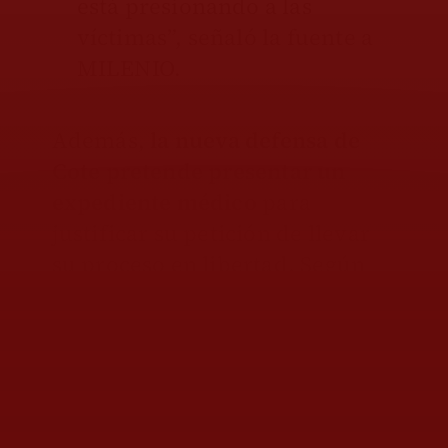
está presionando a las
víctimas”, señaló la fuente a
MILENIO.
Además,
la nueva defensa de
Cote pretende presentar un
expediente médico
para
justificar su petición de llevar
su proceso en libertad. Según
las fuentes, la falsa psiquiatra
de Puebla
enfatizará un
supuesto deterioro en su salud
debido a la diabetes.