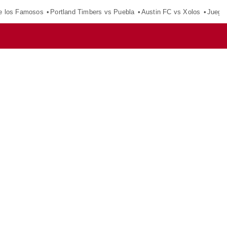
e los Famosos
Portland Timbers vs Puebla
Austin FC vs Xolos
Juego