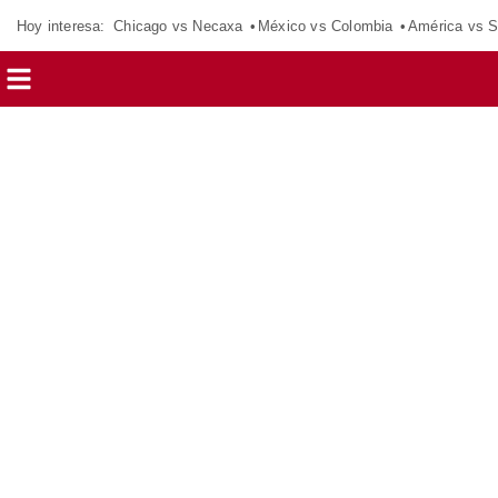
Hoy interesa:
Chicago vs Necaxa
México vs Colombia
América vs S