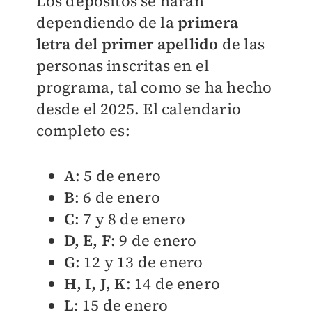
Los depósitos se harán
dependiendo de la
primera
letra del primer apellido
de las
personas inscritas en el
programa, tal como se ha hecho
desde el 2025. El calendario
completo es:
A
: 5 de enero
B
: 6 de enero
C
: 7 y 8 de enero
D, E, F
: 9 de enero
G
: 12 y 13 de enero
H, I, J, K
: 14 de enero
L
: 15 de enero