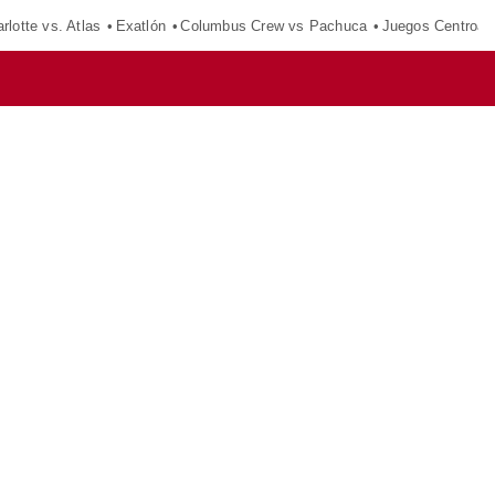
rlotte vs. Atlas
Exatlón
Columbus Crew vs Pachuca
Juegos Centroam