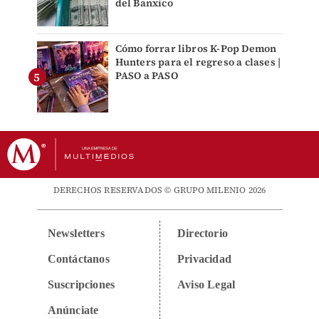
del Banxico
Cómo forrar libros K-Pop Demon
Hunters para el regreso a clases |
PASO a PASO
DERECHOS RESERVADOS © GRUPO MILENIO 2026
Newsletters
Directorio
Contáctanos
Privacidad
Suscripciones
Aviso Legal
Anúnciate