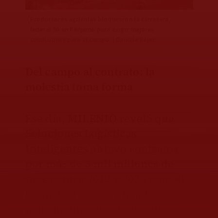
Productores agrícolas bloquearon la carretera
federal 90 en Pénjamo para exigir mejores
condiciones para el campo. | Daniela Béjar.
Del campo al contrato: la
molestia toma forma
Ese día,
MILENIO
reveló que
Soluciones Logísticas
Inteligentes
obtuvo contratos
por más de
5 mil millones de
pesos entre 2019 y 2025
para el
traslado de maíz y frijol,
principalmente a través de