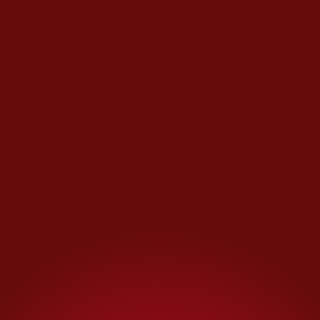
sentidos, en el cual, el paso se
abrió cerca de las 8 de la
mañana de este martes tras
entrar en junta líderes agrícolas
y transportistas con
representantes del gobierno
fedral en México.
Pero el fondo del bloqueo no
era el asfalto. Era la deuda.
Norma Alatorre
, integrante del
Movimiento Agrícola
Campesino, señaló que la