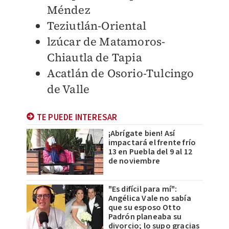
Méndez
Teziutlán-Oriental
lzúcar de Matamoros-
Chiautla de Tapia
Acatlán de Osorio-Tulcingo
de Valle
TE PUEDE INTERESAR
¡Abrígate bien! Así
impactará el frente frío
13 en Puebla del 9 al 12
de noviembre
"Es difícil para mí":
Angélica Vale no sabía
que su esposo Otto
Padrón planeaba su
divorcio; lo supo gracias