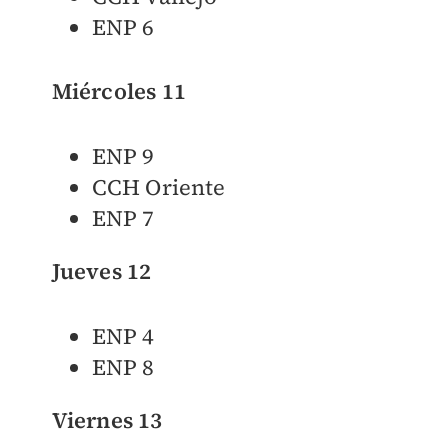
ENP 6
Miércoles 11
ENP 9
CCH Oriente
ENP 7
Jueves 12
ENP 4
ENP 8
Viernes 13