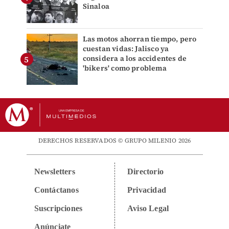
Sinaloa
Las motos ahorran tiempo, pero
cuestan vidas: Jalisco ya
considera a los accidentes de
'bikers' como problema
DERECHOS RESERVADOS © GRUPO MILENIO 2026
Newsletters
Directorio
Contáctanos
Privacidad
Suscripciones
Aviso Legal
Anúnciate