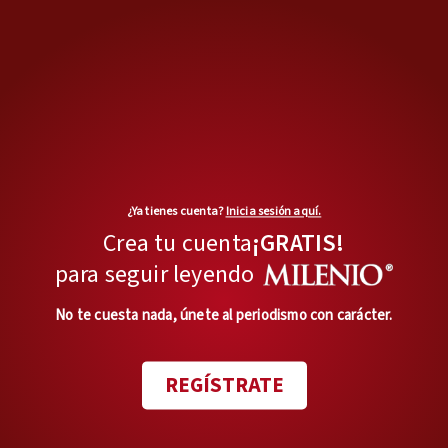
¿Ya tienes cuenta?
Inicia sesión aquí.
Crea tu cuenta
¡GRATIS!
para seguir leyendo
Wiki Katat: la red telefónica que conecta a la Sierra
Norte de Puebla | Especial
No te cuesta nada, únete al periodismo con carácter.
En territorios como la
Sierra
REGÍSTRATE
Norte de Puebla,
donde la
geografía, la pobreza