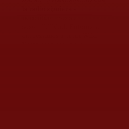
la radio siguiera y
necesitábamos su
sostenibilidad. Entonces,
empezamos a crear Wiki
Katat para eso, pero
también lo soñamos para
que otros proyectos
comunitarios tuvieran una
opción”.
También puedes leer...
EU, en protesta
histórica: la filtración de
memorándum letal y los
abusos sistemáticos de
ICE