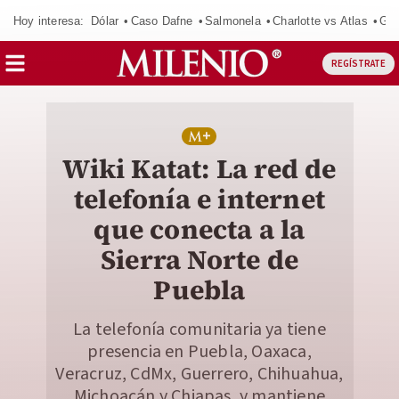
Hoy interesa:
Dólar
Caso Dafne
Salmonela
Charlotte vs Atlas
Gab
REGÍSTRATE
Wiki Katat: La red de
telefonía e internet
que conecta a la
Sierra Norte de
Puebla
La telefonía comunitaria ya tiene
presencia en Puebla, Oaxaca,
Veracruz, CdMx, Guerrero, Chihuahua,
Michoacán y Chiapas, y mantiene