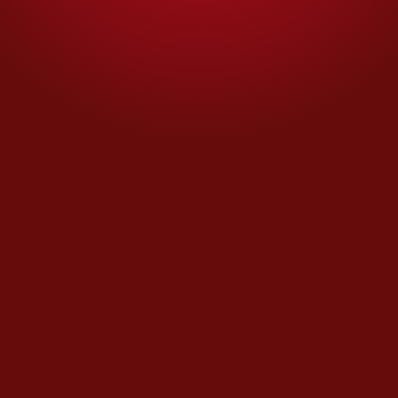
estructural y la discriminación
histórica se entrelazan, el
acceso a la telefonía y al
internet no puede leerse como
un lujo, sino como un derecho
fundamental.
Sin conectividad,
la información no llega
; y
cuando llega, lo hace en una
lengua que muchas veces no es
la propia.
La
brecha digital
se convierte
entonces en una forma de
desplazamiento silencioso:
quien no tiene red queda fuera