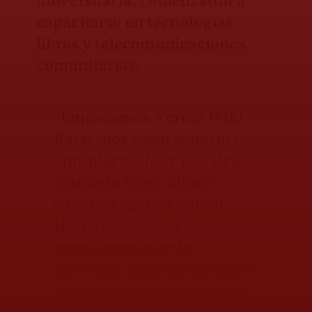
universitaria, comenzaron a
capacitarse en tecnologías
libres y telecomunicaciones
comunitarias.
“Empezamos a crear Wiki
Katat, nos costó soñarlo y
apropiárnoslo, y nos sigue
costando hasta ahora”,
cuenta Angélica Millán
Hernández, de la
coordinación de la
telefonía. El proyecto nació
como un emprendimiento
social. “Necesitábamos que