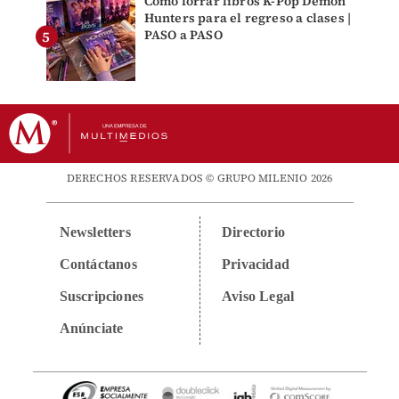
Cómo forrar libros K-Pop Demon
Hunters para el regreso a clases |
PASO a PASO
DERECHOS RESERVADOS © GRUPO MILENIO 2026
Newsletters
Directorio
Contáctanos
Privacidad
Suscripciones
Aviso Legal
Anúnciate