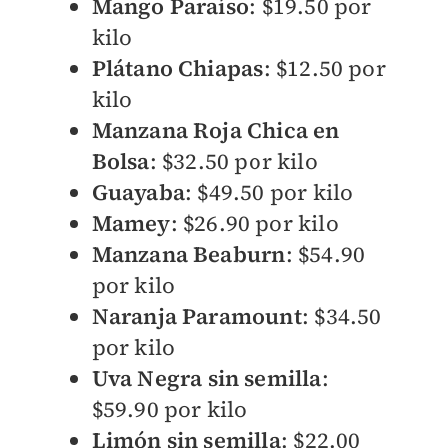
Mango Paraíso
: $19.50 por
kilo
Plátano Chiapas
: $12.50 por
kilo
Manzana Roja Chica en
Bolsa
: $32.50 por kilo
Guayaba
: $49.50 por kilo
Mamey
: $26.90 por kilo
Manzana Beaburn
: $54.90
por kilo
Naranja Paramount
: $34.50
por kilo
Uva Negra sin semilla
:
$59.90 por kilo
Limón sin semilla
: $22.00