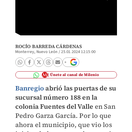
Con la 
su pres
(MILEN
ROCÍO BARREDA CÁRDENAS
Monterrey, Nuevo León
/
25.01.2024 12:15:00
Únete al canal de Milenio
Banregio
abrió las puertas de su
sucursal número 188 en la
colonia Fuentes del Valle
en San
Pedro Garza García. Por lo que
ahora el municipio, que vio los