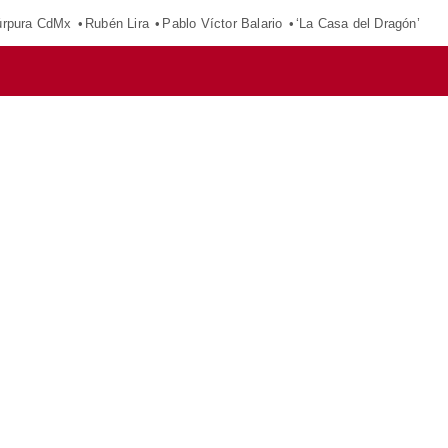
púrpura CdMx
Rubén Lira
Pablo Víctor Balario
‘La Casa del Dragón’