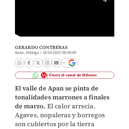
Aguas F
Ciudad 
GERARDO CONTRERAS
Apan, Hidalgo
/
28.04.2025 08:00:00
Únete al canal de Milenio
El valle de Apan se pinta de
tonalidades marrones a finales
de marzo.
El calor arrecia.
Agaves, nopaleras y borregos
son cubiertos por la tierra