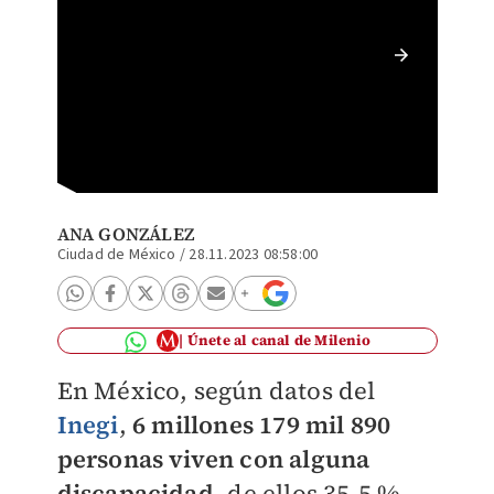
El equi
premio,
Cruz)
ANA GONZÁLEZ
Ciudad de México
/
28.11.2023 08:58:00
Únete al canal de Milenio
En México, según datos del
Inegi
,
6 millones 179 mil 890
personas viven con alguna
discapacidad
, de ellos 35.5 %