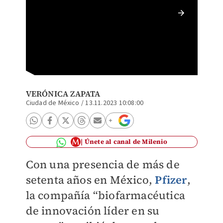
Paola F
reconoc
VERÓNICA ZAPATA
Ciudad de México
/
13.11.2023 10:08:00
Únete al canal de Milenio
Con una presencia de más de
setenta años en México,
Pfizer
,
la compañía “biofarmacéutica
de innovación líder en su