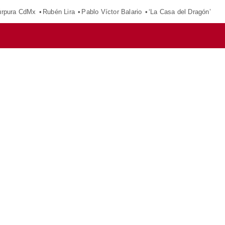
púrpura CdMx
Rubén Lira
Pablo Víctor Balario
‘La Casa del Dragón’