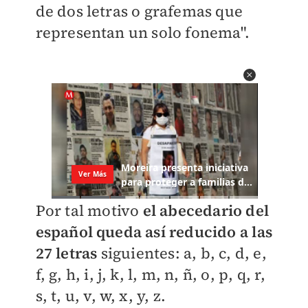
de dos letras o grafemas que
representan un solo fonema".
Por tal motivo
el
abecedario del
español queda así reducido a las
27 letras
siguientes: a, b, c, d, e,
f, g, h, i, j, k, l, m, n, ñ, o, p, q, r,
s, t, u, v, w, x, y, z.