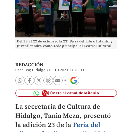
Del 13 al 22 de octubre, la 23° Feria del Libro Infantil y
Juvenil tendrá como sede principal el Centro Cultural
del Ferrocarril (Jorge Sánchez)
REDACCIÓN
Pachuca; Hidalgo
/
03.10.2023 17:20:00
Únete al canal de Milenio
La
secretaria de Cultura de
Hidalgo, Tania Meza, presentó
la edición 23
de la
Feria del