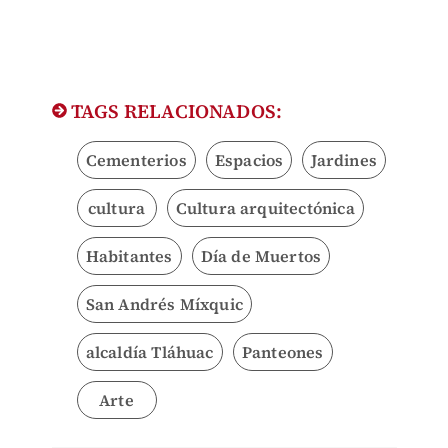
TAGS RELACIONADOS:
Cementerios
Espacios
Jardines
cultura
Cultura arquitectónica
Habitantes
Día de Muertos
San Andrés Míxquic
alcaldía Tláhuac
Panteones
Arte