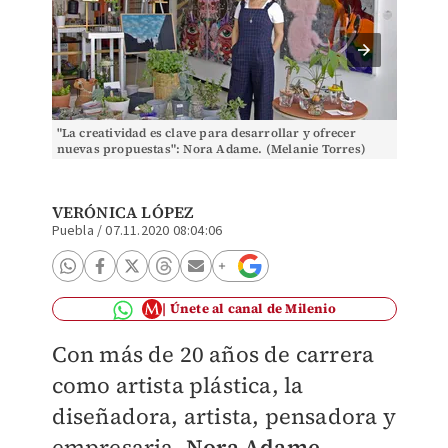
"La creatividad es clave para desarrollar y ofrecer
La arti
nuevas propuestas": Nora Adame. (Melanie Torres)
cambió 
Torres)
VERÓNICA LÓPEZ
Puebla
/
07.11.2020 08:04:06
Únete al canal de Milenio
Con más de 20 años de carrera
como artista plástica, la
diseñadora, artista, pensadora y
empresaria,
Nora Adame,