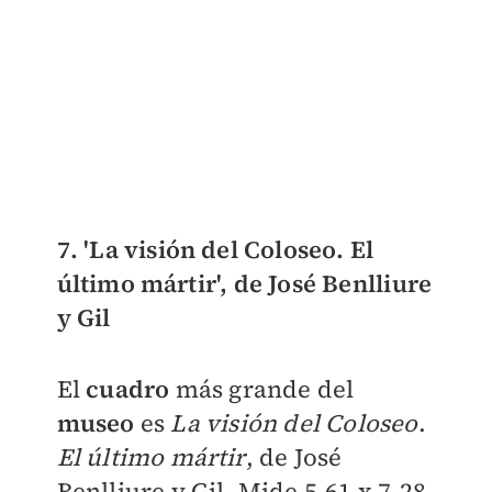
7. 'La visión del Coloseo. El
último mártir', de José Benlliure
y Gil
El
cuadro
más grande del
museo
es
La visión del Coloseo
.
El último mártir
, de José
Benlliure y Gil. Mide 5.61 x 7.28