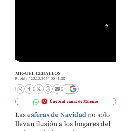
Doña Al
su hoga
Miguel 
MIGUEL CEBALLOS
Puebla
/
22.12.2024 00:41:00
Únete al canal de Milenio
Las
esferas de Navidad
no solo
llevan ilusión a los hogares del