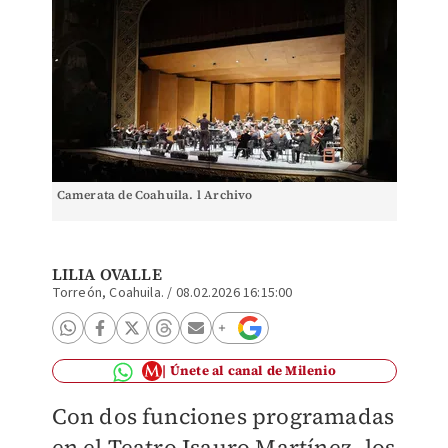
Camerata de Coahuila. l Archivo
LILIA OVALLE
Torreón, Coahuila.
/
08.02.2026 16:15:00
Únete al canal de Milenio
Con dos funciones programadas
en el Teatro Isauro Martínez, los