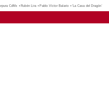
púrpura CdMx
Rubén Lira
Pablo Víctor Balario
‘La Casa del Dragón’