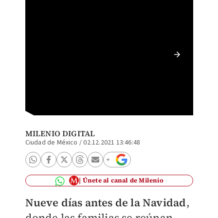
Del 16 
(Shutte
MILENIO DIGITAL
Ciudad de México
/
02.12.2021 13:46:48
Únete al canal de Milenio
Nueve días antes de la Navidad
,
donde las familias se reúnan