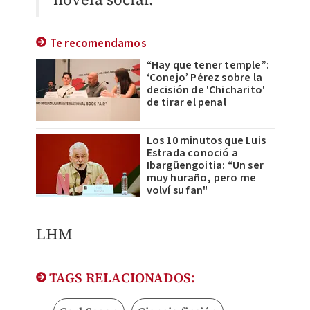
Te recomendamos
“Hay que tener temple”:
‘Conejo’ Pérez sobre la
decisión de 'Chicharito'
de tirar el penal
Los 10 minutos que Luis
Estrada conoció a
Ibargüengoitia: “Un ser
muy huraño, pero me
volví su fan"
LHM
TAGS RELACIONADOS: