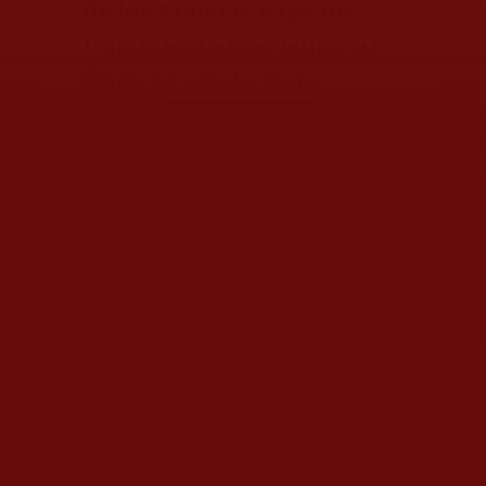
de los Nobel le hago un
tratamiento más lento. Al
final, ha salido bien.
Empecé en 2005 a
entrevistarlos y nunca
hubiera imaginado que en
20 años he entrado en casa
de 30, cenado con algunos
de ellos, hecho rutas.
Estoy
contento del resultado”,
agrega el redactor jefe de la
sección de Cultura del
periódico La Vanguardia,
de Barcelona.