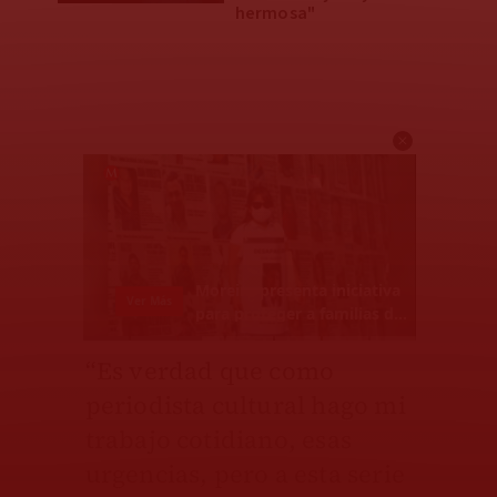
hermosa"
“Es verdad que como
periodista cultural hago mi
trabajo cotidiano, esas
urgencias, pero a esta serie