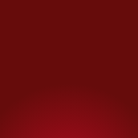
Canosa
;
Si no sabes de mí es
porque estoy bien
de Rodrigo
Solís;
Media verónica
de Sergio
Olguín;
La merma
de María
Moreno;
La ligereza
de Juan
Cárdenas, y
Alicia nunca
miente
de Jorge F. Hernández
.
Te recomendamos
Benedetta Tagliabue:
“Los arquitectos
tenemos que construir
lugares que podamos
sentir propios”
¡Y llegaron las flores!
Celebran Sant Jordi en la
FIL de Guadalajara 2025