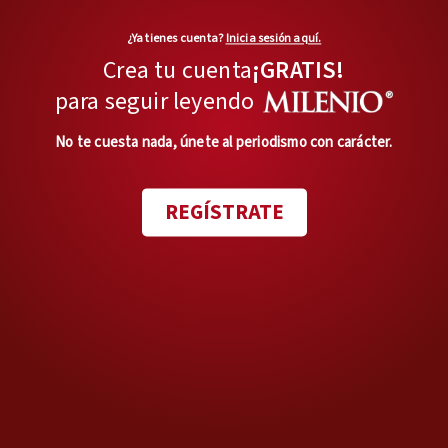
¿Ya tienes cuenta?
Inicia sesión aquí.
Crea tu cuenta
¡GRATIS!
hc
para seguir leyendo
No te cuesta nada, únete al periodismo con carácter.
TAGS RELACIONADOS:
REGÍSTRATE
Literatura
Periodismo
FIL Guadalajara
Yair Hernández
juan.hernandez@milenio.com
Es periodista especializado en
temas de cultura y
entretenimiento. Actualmente
trabaja como reportero para