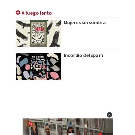
A fuego lento
Mujeres sin sombra
Incordio del spam