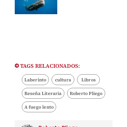
TAGS RELACIONADOS:
Laberinto
cultura
Libros
Reseña Literaria
Roberto Pliego
A fuego lento