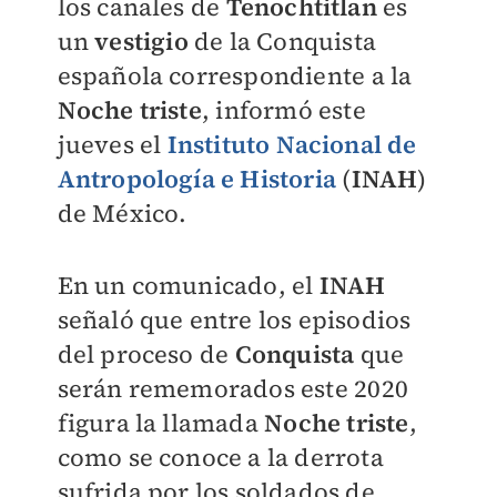
los canales de
Tenochtitlan
es
un
vestigio
de la Conquista
española correspondiente a la
Noche triste
, informó este
jueves el
Instituto Nacional de
Antropología e Historia
(
INAH
)
de México.
En un comunicado, el
INAH
señaló que entre los episodios
del proceso de
Conquista
que
serán rememorados este 2020
figura la llamada
Noche triste
,
como se conoce a la derrota
sufrida por los soldados de